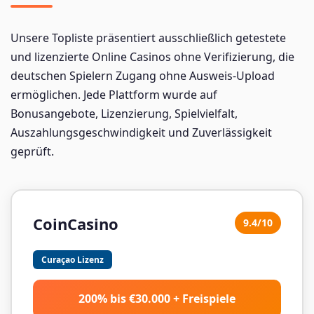
Unsere Topliste präsentiert ausschließlich getestete
und lizenzierte Online Casinos ohne Verifizierung, die
deutschen Spielern Zugang ohne Ausweis-Upload
ermöglichen. Jede Plattform wurde auf
Bonusangebote, Lizenzierung, Spielvielfalt,
Auszahlungsgeschwindigkeit und Zuverlässigkeit
geprüft.
CoinCasino
9.4/10
Curaçao Lizenz
200% bis €30.000 + Freispiele