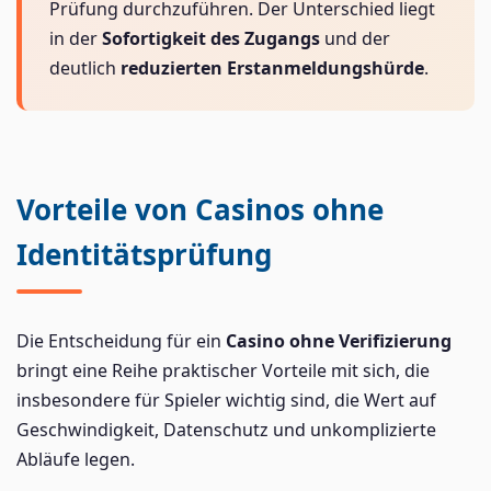
Prüfung durchzuführen. Der Unterschied liegt
in der
Sofortigkeit des Zugangs
und der
deutlich
reduzierten Erstanmeldungshürde
.
Vorteile von Casinos ohne
Identitätsprüfung
Die Entscheidung für ein
Casino ohne Verifizierung
bringt eine Reihe praktischer Vorteile mit sich, die
insbesondere für Spieler wichtig sind, die Wert auf
Geschwindigkeit, Datenschutz und unkomplizierte
Abläufe legen.