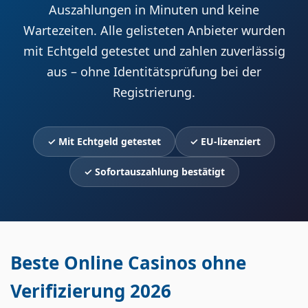
Auszahlungen in Minuten und keine
Wartezeiten. Alle gelisteten Anbieter wurden
mit Echtgeld getestet und zahlen zuverlässig
aus – ohne Identitätsprüfung bei der
Registrierung.
✓ Mit Echtgeld getestet
✓ EU-lizenziert
✓ Sofortauszahlung bestätigt
Beste Online Casinos ohne
Verifizierung 2026