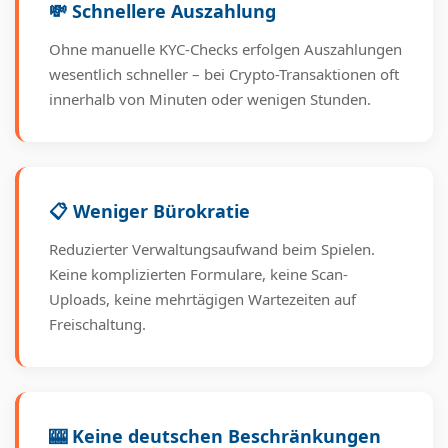
💸 Schnellere Auszahlung
Ohne manuelle KYC-Checks erfolgen Auszahlungen
wesentlich schneller – bei Crypto-Transaktionen oft
innerhalb von Minuten oder wenigen Stunden.
📋 Weniger Bürokratie
Reduzierter Verwaltungsaufwand beim Spielen.
Keine komplizierten Formulare, keine Scan-
Uploads, keine mehrtägigen Wartezeiten auf
Freischaltung.
🎰 Keine deutschen Beschränkungen