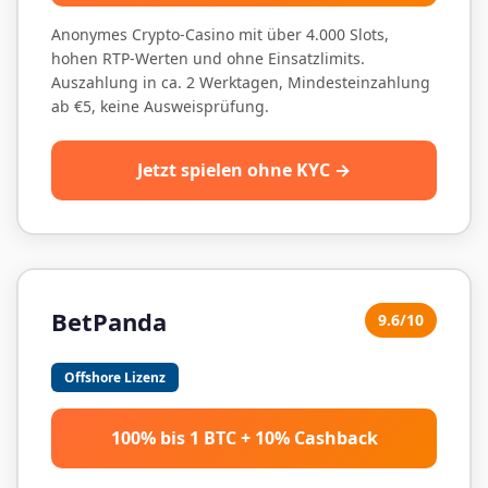
Anonymes Crypto-Casino mit über 4.000 Slots,
hohen RTP-Werten und ohne Einsatzlimits.
Auszahlung in ca. 2 Werktagen, Mindesteinzahlung
ab €5, keine Ausweisprüfung.
Jetzt spielen ohne KYC →
BetPanda
9.6/10
Offshore Lizenz
100% bis 1 BTC + 10% Cashback