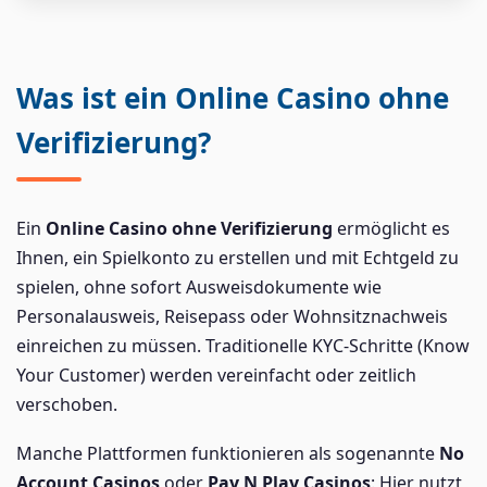
Was ist ein Online Casino ohne
Verifizierung?
Ein
Online Casino ohne Verifizierung
ermöglicht es
Ihnen, ein Spielkonto zu erstellen und mit Echtgeld zu
spielen, ohne sofort Ausweisdokumente wie
Personalausweis, Reisepass oder Wohnsitznachweis
einreichen zu müssen. Traditionelle KYC-Schritte (Know
Your Customer) werden vereinfacht oder zeitlich
verschoben.
Manche Plattformen funktionieren als sogenannte
No
Account Casinos
oder
Pay N Play Casinos
: Hier nutzt