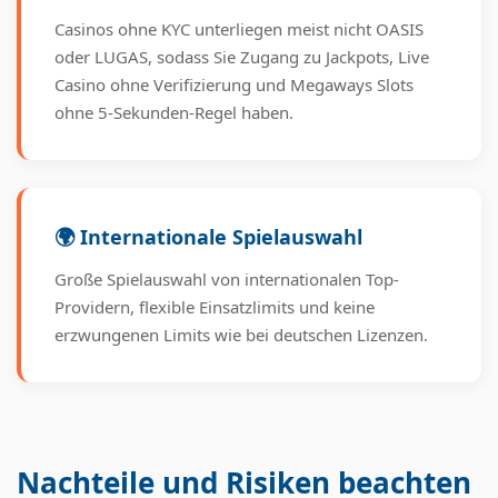
Casinos ohne KYC unterliegen meist nicht OASIS
oder LUGAS, sodass Sie Zugang zu Jackpots, Live
Casino ohne Verifizierung und Megaways Slots
ohne 5-Sekunden-Regel haben.
🌍 Internationale Spielauswahl
Große Spielauswahl von internationalen Top-
Providern, flexible Einsatzlimits und keine
erzwungenen Limits wie bei deutschen Lizenzen.
Nachteile und Risiken beachten