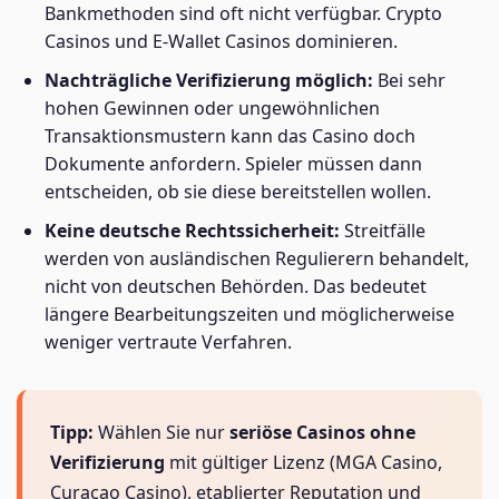
Bankmethoden sind oft nicht verfügbar. Crypto
Casinos und E-Wallet Casinos dominieren.
Nachträgliche Verifizierung möglich:
Bei sehr
hohen Gewinnen oder ungewöhnlichen
Transaktionsmustern kann das Casino doch
Dokumente anfordern. Spieler müssen dann
entscheiden, ob sie diese bereitstellen wollen.
Keine deutsche Rechtssicherheit:
Streitfälle
werden von ausländischen Regulierern behandelt,
nicht von deutschen Behörden. Das bedeutet
längere Bearbeitungszeiten und möglicherweise
weniger vertraute Verfahren.
Tipp:
Wählen Sie nur
seriöse Casinos ohne
Verifizierung
mit gültiger Lizenz (MGA Casino,
Curacao Casino), etablierter Reputation und