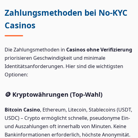
Zahlungsmethoden bei No-KYC
Casinos
Die Zahlungsmethoden in
Casinos ohne Verifizierung
priorisieren Geschwindigkeit und minimale
Identitätsanforderungen. Hier sind die wichtigsten
Optionen:
🪙 Kryptowährungen (Top-Wahl)
Bitcoin Casino
, Ethereum, Litecoin, Stablecoins (USDT,
USDC) – Crypto ermöglicht schnelle, pseudonyme Ein-
und Auszahlungen oft innerhalb von Minuten. Keine
Bankinformationen erforderlich, höchste Anonymität.