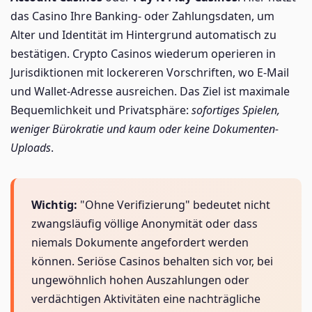
das Casino Ihre Banking- oder Zahlungsdaten, um
Alter und Identität im Hintergrund automatisch zu
bestätigen. Crypto Casinos wiederum operieren in
Jurisdiktionen mit lockereren Vorschriften, wo E-Mail
und Wallet-Adresse ausreichen. Das Ziel ist maximale
Bequemlichkeit und Privatsphäre:
sofortiges Spielen,
weniger Bürokratie und kaum oder keine Dokumenten-
Uploads
.
Wichtig:
"Ohne Verifizierung" bedeutet nicht
zwangsläufig völlige Anonymität oder dass
niemals Dokumente angefordert werden
können. Seriöse Casinos behalten sich vor, bei
ungewöhnlich hohen Auszahlungen oder
verdächtigen Aktivitäten eine nachträgliche